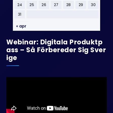
24
25
26
27
28
29
30
31
« apr
Webinar: Digitala Produktp
Ass – Så Förbereder Sig Sver
Ige