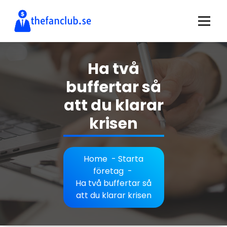
Skip
to
content
allt du behöver veta om företag och internetentreprenörer
Ha två
buffertar så
att du klarar
krisen
Home
-
Starta
företag
-
Ha två buffertar så
att du klarar krisen