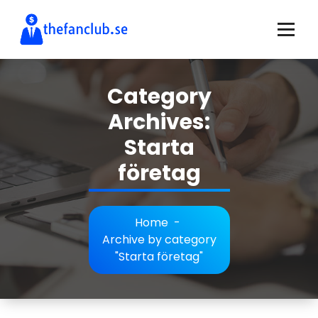
Skip
to
content
allt du behöver veta om företag och internetentreprenörer
Category
Archives:
Starta
företag
Home
-
Archive by category
"Starta företag"