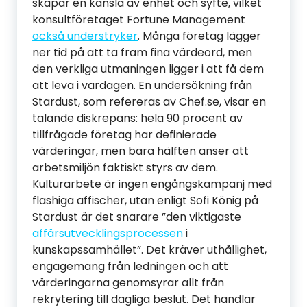
skapar en känsla av enhet och syfte, vilket
konsultföretaget Fortune Management
också understryker
. Många företag lägger
ner tid på att ta fram fina värdeord, men
den verkliga utmaningen ligger i att få dem
att leva i vardagen. En undersökning från
Stardust, som refereras av Chef.se, visar en
talande diskrepans: hela 90 procent av
tillfrågade företag har definierade
värderingar, men bara hälften anser att
arbetsmiljön faktiskt styrs av dem.
Kulturarbete är ingen engångskampanj med
flashiga affischer, utan enligt Sofi König på
Stardust är det snarare ”den viktigaste
affärsutvecklingsprocessen
i
kunskapssamhället”. Det kräver uthållighet,
engagemang från ledningen och att
värderingarna genomsyrar allt från
rekrytering till dagliga beslut. Det handlar