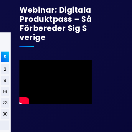
Webinar: Digitala
Produktpass – Så
Förbereder Sig S
Verige
S
2
9
16
23
30