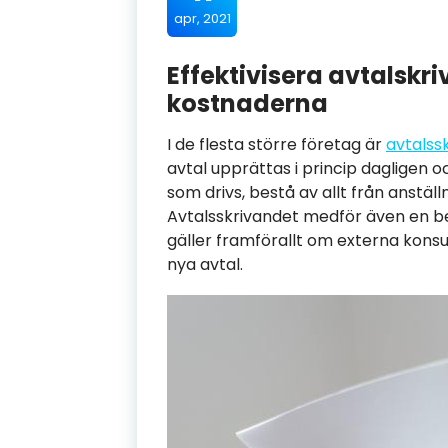
apr, 2021
Effektivisera avtalskr
kostnaderna
I de flesta större företag är
avtalss
avtal upprättas i princip dagligen 
som drivs, bestå av allt från anställ
Avtalsskrivandet medför även en b
gäller framförallt om externa konsul
nya avtal.