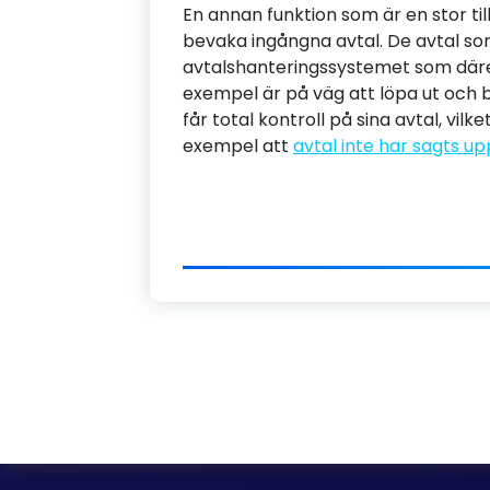
En annan funktion som är en stor ti
bevaka ingångna avtal. De avtal som
avtalshanteringssystemet som däreft
exempel är på väg att löpa ut och 
får total kontroll på sina avtal, vilk
exempel att
avtal inte har sagts up