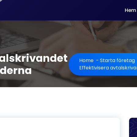
Hem
talskrivandet
Home
-
Starta företag
aderna
Effektivisera avtalskri