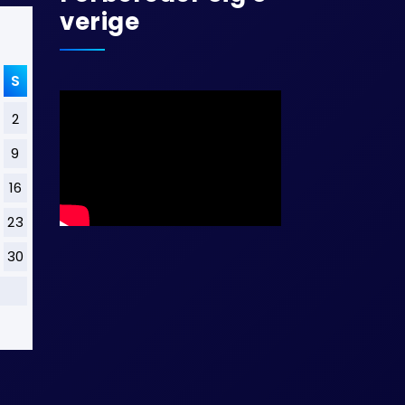
Verige
S
2
9
16
23
30