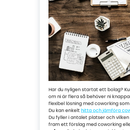
Har du nyligen startat ett bolag? K
om ni är flera så behöver ni knappas
flexibel lösning med coworking som 
Du kan enkelt
hitta och jämföra cow
Du fyller i antalet platser och vilke
fram ett förslag med coworking ell