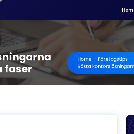
Hem
sningarna
Home
-
Företagstips
-
a faser
Bästa kontorslösningarna