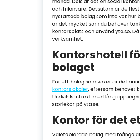
många. Dels är det en social konto
och frilansare. Dessutom är de flesta
nystartade bolag som inte vet hur 
är det mycket som du behöver tänka 
kontorsplats och använd yta.se. Då 
verksamhet.
Kontorshotell f
bolaget
För ett bolag som växer är det ännu 
kontorslokaler
, eftersom behovet k
Undvik kontrakt med lång uppsägnings
storlekar på yta.se.
Kontor för det 
Väletablerade bolag med många ans